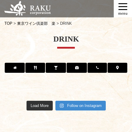
T
o
g
TOP
>
東京ワイン倶楽部 楽
>
DRINK
g
l
DRINK
e
n
a
v
i
g
a
t
i
shibuyaraku
shibuyaraku
shibuyaraku
shibuyaraku
o
shibuyaraku
shibuyaraku
shibuyaraku
shibuyaraku
shibuyaraku
shibuyaraku
shibuyaraku
shibuyaraku
10月 24
10月 22
7月 4
3月 30
n
3月 19
3月 12
3月 11
3月 1
Load More
Follow on Instagram
1月 19
1月 13
1月 12
1月 11