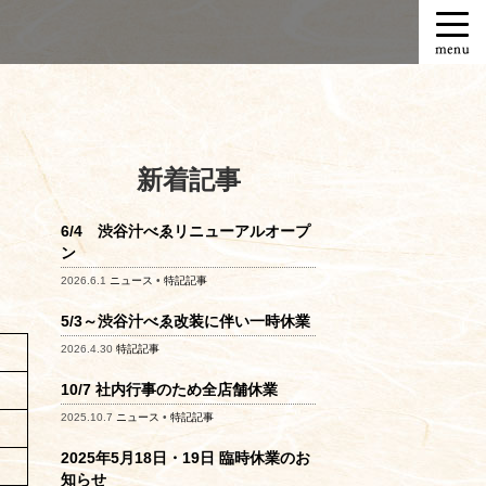
T
o
g
g
l
e
n
新着記事
a
v
6/4 渋谷汁べゑリニューアルオープ
i
ン
g
2026.6.1
ニュース
•
特記記事
a
t
5/3～渋谷汁べゑ改装に伴い一時休業
i
2026.4.30
特記記事
o
n
10/7 社内行事のため全店舗休業
2025.10.7
ニュース
•
特記記事
2025年5月18日・19日 臨時休業のお
知らせ