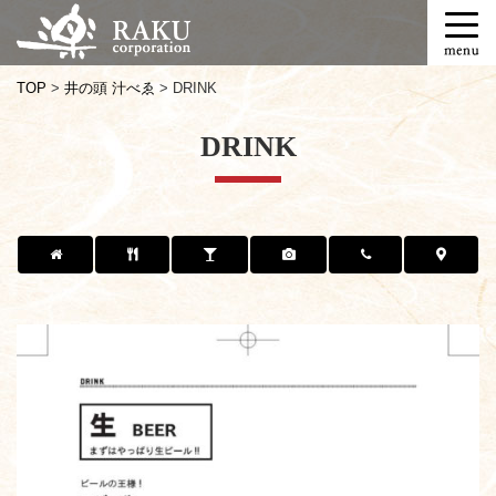
T
o
g
TOP
>
井の頭 汁べゑ
>
DRINK
g
l
DRINK
e
n
a
v
i
g
a
t
i
o
n