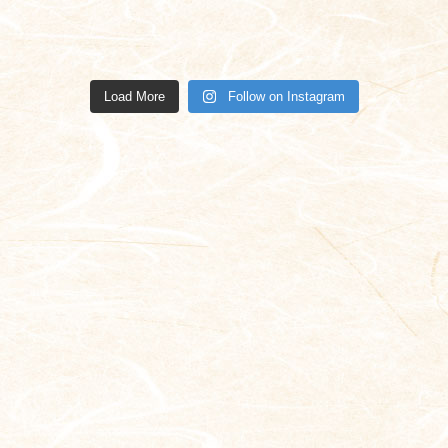
inogashirashiru
inogashirashiru
inogashirashiru
inogashirashiru
inogashirashiru
inogashirashiru
inogashirashiru
inogashirashiru
bee
bee
bee
bee
inogashirashiru
inogashirashiru
inogashirashiru
inogashirashiru
bee
bee
bee
bee
bee
bee
bee
bee
1月 26
1月 20
1月 15
10月 10
Load More
Follow on Instagram
10月 6
10月 4
7月 29
7月 28
7月 25
7月 15
6月 15
6月 8