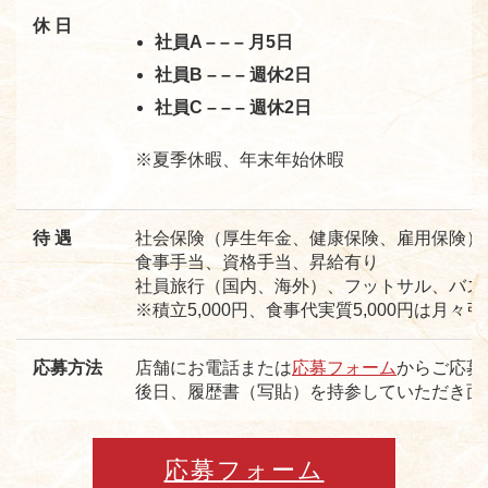
休 日
社員A – – – 月5日
社員B – – – 週休2日
社員C – – – 週休2日
※夏季休暇、年末年始休暇
待 遇
社会保険（厚生年金、健康保険、雇用保険）
食事手当、資格手当、昇給有り
社員旅行（国内、海外）、フットサル、バス
※積立5,000円、食事代実質5,000円は月々
応募方法
店舗にお電話または
応募フォーム
からご応募
後日、履歴書（写貼）を持参していただき面
応募フォーム