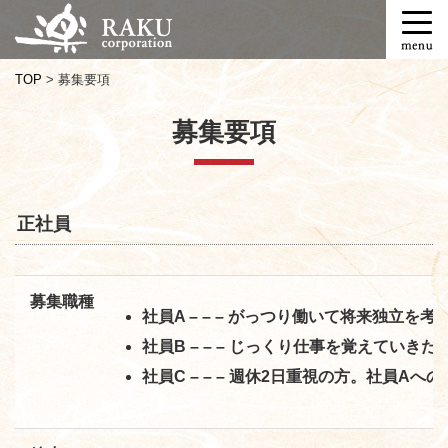
T
o
g
TOP
>
募集要項
g
l
募集要項
e
n
a
v
i
正社員
g
a
t
募集職種
i
社員A – – – がっつり働いて将来独立を
o
社員B – – – じっくり仕事を覚えてい
n
社員C – – – 週休2日重視の方。社員A