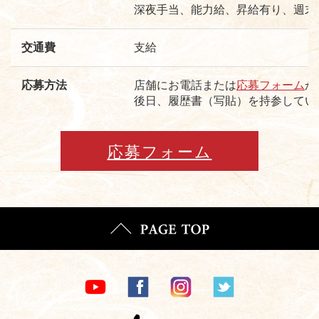
深夜手当、能力給、昇給有り、週末
交通費
支給
応募方法
店舗にお電話または
応募フォーム
か
後日、履歴書（写貼）を持参してい
応募フォーム