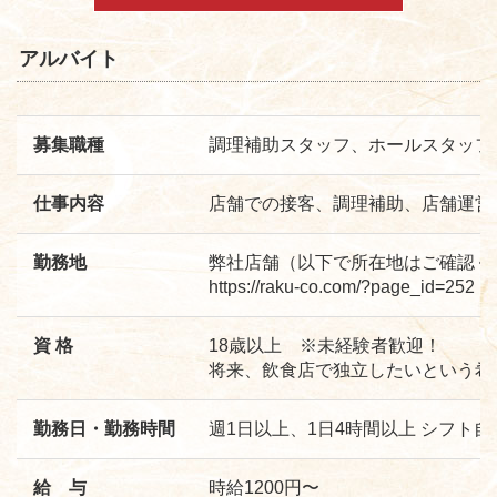
アルバイト
募集職種
調理補助スタッフ、ホールスタッフ
仕事内容
店舗での接客、調理補助、店舗運営
勤務地
弊社店舗（以下で所在地はご確認く
https://raku-co.com/?page_id=252
資 格
18歳以上 ※未経験者歓迎！
将来、飲食店で独立したいという希
勤務日・勤務時間
週1日以上、1日4時間以上 シフト
給 与
時給1200円〜