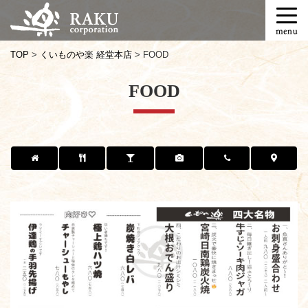
T
o
g
TOP
>
くいものや楽 経堂本店
>
FOOD
g
l
FOOD
e
n
a
v
i
g
a
t
i
o
n