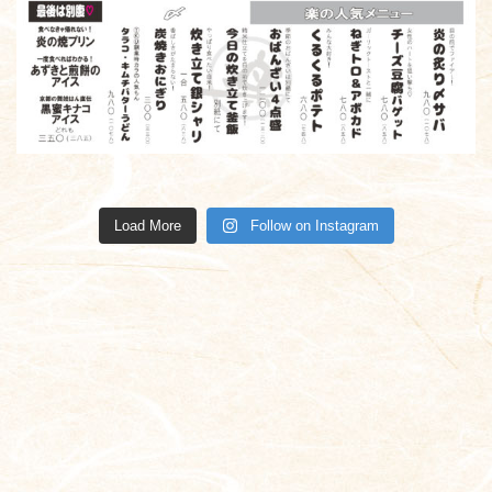
kuimonoyarak
kuimonoyarak
kuimonoyarak
kuimonoyarak
kuimonoyarak
kuimonoyarak
kuimonoyarak
kuimonoyarak
u
u
u
u
kuimonoyarak
kuimonoyarak
kuimonoyarak
kuimonoyarak
u
u
u
u
u
u
u
u
11月 12
10月 24
8月 16
8月 9
Load More
Follow on Instagram
7月 12
6月 7
5月 24
5月 21
5月 11
4月 20
4月 13
4月 8