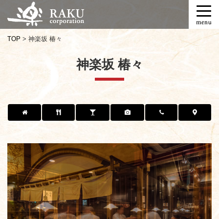
T
o
g
TOP
>
神楽坂 椿々
g
l
神楽坂 椿々
e
n
a
v
i
g
a
t
i
o
n