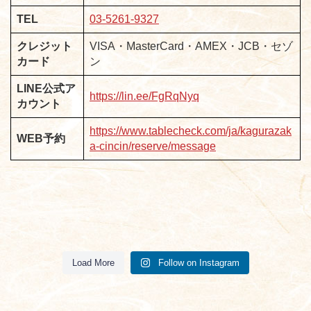
TEL
03-5261-9327
クレジット
VISA・MasterCard・AMEX・JCB・セゾ
カード
ン
LINE公式ア
https://lin.ee/FgRqNyq
カウント
https://www.tablecheck.com/ja/kagurazak
WEB予約
a-cincin/reserve/message
昨日で年内営業を終了致しました。
2025年7月1日より上記画像のコースメニューへと
年始の営業は5日からとなります。
気持ち新たにお待ちしております。
変更させて頂きます。
こんばんは！
いつもご利用いただきありがとうございます。
神楽坂椿々です
お料理、お飲み物のグレードアップ、アレルギー等の対応も可能ですので、
みなさん、ゴールデンウィークはどこか旅行にいかれましたか？？
2025年は店長4人のリレーとなり、
こんばんは。金曜日。
記録に残る年末を過ごさせて頂きました。
すっごくお久しぶりです。
お気軽にご相談下さい。
神楽坂椿々から
18.19日の2日間系列店全店舗お休み頂いて楽コーポレーションの社員旅行で
コース料理の注意点は画像に記載しておりますので、ご一読下さい。
ご無沙汰しております。帰って来ました。ヒデです。
こんにちは、月曜日。
社員が半数変わり、
【ご予約に関して】
沢山のお問い合わせありがとうございます。
アルバイトさんが20名近く増え、
熱海
こんばんは。木曜日。
に行って参ります
ヒデです。
17時以降沢山のお電話を頂いている兼ね合いで、繋がりにくい時間もありご
20日から元気いっぱいで皆様のご来店ご予約お待ちしており〼
新年度になり、神楽坂椿々も新体制でスタート致しました。
ここで神楽坂椿々からのお願いです。
バタバタした神楽坂椿々でしたが、
Load More
Follow on Instagram
出来る限り沢山のお客様をご案内したく、無断キャンセルや連絡のない人数
スタッフさんに支えられた一年となりました。
そんな中新たな仲間を大募集しております！
日本酒ラインナップ少しだけ変わります！
今日は最高のマカジキ入荷しました！
お久しぶりとなってしまいました！
迷惑をお掛けしております。
ご予約に関しましては、17日までまたは、20日以降にご連絡お願いします
13時〜16時の時間帯が比較的繋がりやすい、お時間となります。
変更、時間変更などはご遠慮下さい。
ありがとうございました。
明日からになるか、、、
ヒデです！
お手数をおかけしますが、ご参考にどうぞよろしくお願い致します。
時給がなんと、、、1,400円！
明後日からか、、、
脂ノリ良いです。
大変ありがたい事に沢山のお客様からお問い合わせを頂いてる為、お電話繋
近いうちには変わります！
大寒波、、、
そして
#椿々 #居酒屋
がりにくいことがあるかと思いますが、ご容赦頂けますと幸いです。
神楽坂近辺での募集を見てもかなり素敵な価格だと思われます！
たくさんのご来店誠にありがとうございます。
それでは、本日もお待ちしております。
すごく坊主には厳しい環境です！
是非お刺身盛り合わせを。
#神楽坂
お断りしてしまった方、ご迷惑をおかけした方
その中の2種類