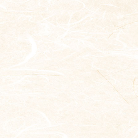
#神楽坂椿々
賄い2食付き、交通費支給、店長企画の楽しい飲み会あり！！！
そんな本日は日本酒新しいもの入荷しましたー！
今後とも何卒よろしくお願い申し上げます。
申し訳ございません。
新潟県 鶴齢
90
0
2026年も是非ご来店お待ちしております。
ネイル自由、髪型髪色自由、制服支給...
お任せで頼んでいただけたら…
山形県 ばくれん
どちらとも今のシーズン限定のものです。
詳しい条件等お問合せください！
⁡#神楽坂椿々
濱さんセレクトです、、、
27
0
こんなに投稿しないアカウントをフォローしていだいてる方、、、
#神楽坂グルメ
思わず濱さんも顔が緩んでしまっています
酔いお年をお迎えください。
この機会にぜひみなさんアルバイトご検討ください！
#神楽坂居酒屋
スタッフに声をかけていただければ、、、
入れちゃおうかな…
#椿々
？
ということで本日も店内暖かくしてお待ちしております！
#神楽坂ディナー
#神楽坂椿々
楽しくて刺激的なバイト先になることを約束します！
#神楽坂隠れ家居酒屋
そしてそして、今更ですが、
#神楽坂居酒屋
と店長のだいちさんも声高らかに申しております。
お席余裕ありますのでお電話お待ちしております！
#飯田橋グルメ
神楽坂椿々山田錦以降に2人社員が加わりました！
#年末年始
#飯田橋居酒屋
⁡#神楽坂椿々
インドネシア代表 リヤン
私は無理だけど、、、
#飯田橋ディナ
38
0
ー
と言う方も！ぜひお知り合いの方に共有していただけると嬉しいです！
#神楽坂グルメ
本日お席残りわずかになってます！
ベトナム代表 トゥイ
#神楽坂居酒屋
ご連絡下さい。
#中央線グルメ
#神楽坂ディナー
2人とも全く写真に乗り気じゃないですが、
⁡#神楽坂椿々
営業中はテキパキやっているのでぜひ応援してあげてください！
#中央線居酒屋
#神楽坂グルメ
#神楽坂隠れ家居酒屋
#神楽坂居酒屋
#飯田橋グルメ
#中央線ディナ
ー
#神楽坂ディナー
#飯田橋居酒屋
本日、テーブル席すこーーし空きあります！
宜しくお願いします！
#飯田橋古民家居酒屋
#神楽坂隠れ家居酒屋
ぜひお待ちしてます！
#飯田橋ディナ
ー
#飯田橋グルメ
#飯田橋隠れ家居酒
屋
#飯田橋居酒屋
スタッフも募集しています！！
⁡#神楽坂椿々
#汁べゑ
#神楽坂グルメ
#中央線グルメ
お気軽にご連絡下さい！
#飯田橋ディナ
ー
#刺身
#神楽坂居酒屋
#中央線居酒屋
#おでん
#神楽坂ディナー
#中央線ディナ
#神楽坂椿々
ー
#煮込み
#中央線グルメ
#神楽坂隠れ家居酒屋
#神楽坂椿ちん
#神楽坂アルバイト募集
#中央線居酒屋
#飯田橋グルメ
#神楽坂グルメ
#飯田橋古民家居酒屋
#飯田橋アルバイト
#飯田橋居酒屋
#神楽坂居酒屋
#飯田橋隠れ家居酒
#中央線ディナ
ー
屋
#神楽坂バイト募集
#神楽坂ディナー
#飯田橋ディナ
ー
#椿々と書いてチンチン
#飯田橋古民家居酒屋
#神楽坂隠れ家居酒屋
#汁べゑ
#飯田橋グルメ
#刺身
#椿々と書いてチンチンと読みます
#飯田橋隠れ家居酒
屋
#中央線グルメ
#飯田橋居酒屋
#おでん
#椿々
#汁べゑ
#中央線居酒屋
#飯田橋ディナー
#煮込み
#バイト募集
#神楽坂アルバイト募集
#刺身
#飯田橋ごはん
#飯田橋バイト
#中央線ディナ
ー
#おでん
#中央線沿線
#飯田橋アルバイト
#アルバイト募集
#神楽坂バイト募集
#煮込み
#飯田橋古民家居酒屋
#中央線グルメ
#神楽坂アルバイト募集
#中央線居酒屋
#椿々と書いてチンチン
#飯田橋隠れ家居酒
75
0
屋
#飯田橋アルバイト
#中央線ディナー
#椿々と書いてチンチンと読みます
#神楽坂バイト募集
#汁べゑ
#中央線沿線グルメ
#椿々
#椿々と書いてチンチン
#刺身
#飯田橋古民家居酒屋
#バイト募集