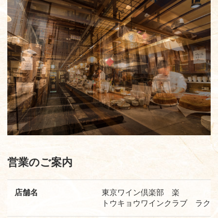
i
o
n
営業のご案内
店舗名
東京ワイン倶楽部 楽
トウキョウワインクラブ ラク