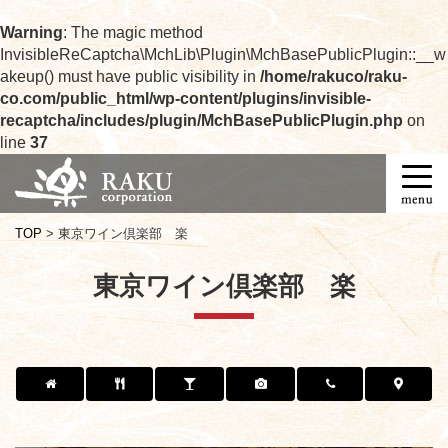
Warning
: The magic method
InvisibleReCaptcha\MchLib\Plugin\MchBasePublicPlugin::__w
akeup() must have public visibility in
/home/rakuco/raku-
co.com/public_html/wp-content/plugins/invisible-
recaptcha/includes/plugin/MchBasePublicPlugin.php
on
line
37
T
o
g
TOP
>
東京ワイン倶楽部 楽
g
l
東京ワイン倶楽部 楽
e
n
a
v
i
g
a
t