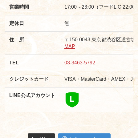
営業時間
17:00～23:00（フードL.O.22:0
定休日
無
住 所
〒150-0043 東京都渋谷区道玄坂1-
MAP
TEL
03-3463-5792
クレジットカード
VISA・MasterCard・AMEX・
LINE公式アカウント
shibuyaraku
shibuyaraku
shibuyaraku
shibuyaraku
shibuyaraku
shibuyaraku
shibuyaraku
shibuyaraku
shibuyaraku
shibuyaraku
shibuyaraku
shibuyaraku
10月 24
10月 22
7月 4
3月 30
3月 19
3月 12
3月 11
3月 1