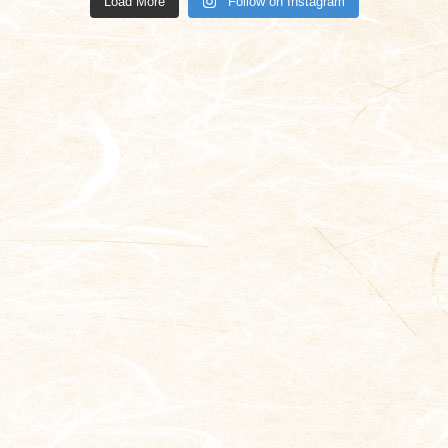
Load More
Follow on Instagram
1月 19
1月 13
1月 12
1月 11